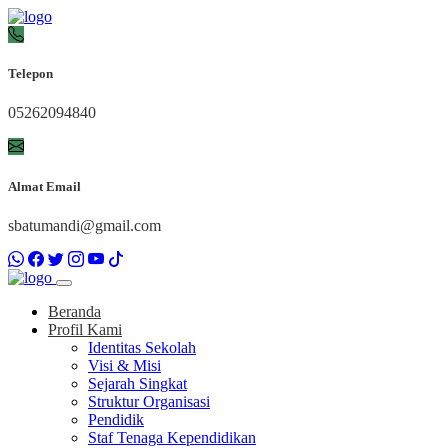
Telepon
05262094840
Almat Email
sbatumandi@gmail.com
Beranda
Profil Kami
Identitas Sekolah
Visi & Misi
Sejarah Singkat
Struktur Organisasi
Pendidik
Staf Tenaga Kependidikan