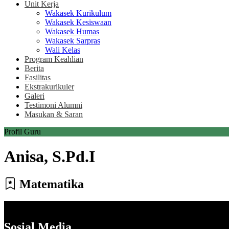
Unit Kerja
Wakasek Kurikulum
Wakasek Kesiswaan
Wakasek Humas
Wakasek Sarpras
Wali Kelas
Program Keahlian
Berita
Fasilitas
Ekstrakurikuler
Galeri
Testimoni Alumni
Masukan & Saran
Profil Guru
Anisa, S.Pd.I
Matematika
Sosial Media