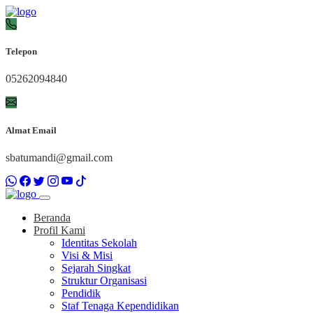
Telepon
05262094840
Almat Email
sbatumandi@gmail.com
Beranda
Profil Kami
Identitas Sekolah
Visi & Misi
Sejarah Singkat
Struktur Organisasi
Pendidik
Staf Tenaga Kependidikan