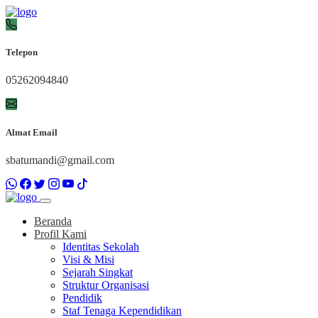
Telepon
05262094840
Almat Email
sbatumandi@gmail.com
Beranda
Profil Kami
Identitas Sekolah
Visi & Misi
Sejarah Singkat
Struktur Organisasi
Pendidik
Staf Tenaga Kependidikan