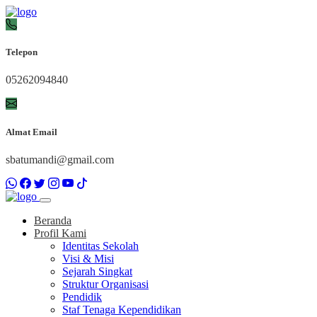
Telepon
05262094840
Almat Email
sbatumandi@gmail.com
Beranda
Profil Kami
Identitas Sekolah
Visi & Misi
Sejarah Singkat
Struktur Organisasi
Pendidik
Staf Tenaga Kependidikan