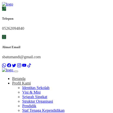
Telepon
05262094840
Almat Email
sbatumandi@gmail.com
Beranda
Profil Kami
Identitas Sekolah
Visi & Misi
Sejarah Singkat
Struktur Organisasi
Pendidik
Staf Tenaga Kependidikan