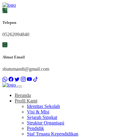
Telepon
05262094840
Almat Email
sbatumandi@gmail.com
Beranda
Profil Kami
Identitas Sekolah
Visi & Misi
Sejarah Singkat
Struktur Organisasi
Pendidik
Staf Tenaga Kependidikan