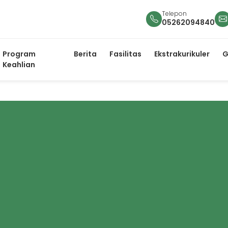
Telepon
05262094840
Program
Berita
Fasilitas
Ekstrakurikuler
G
Keahlian