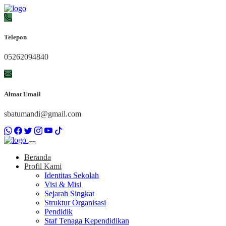
Telepon
05262094840
Almat Email
sbatumandi@gmail.com
Beranda
Profil Kami
Identitas Sekolah
Visi & Misi
Sejarah Singkat
Struktur Organisasi
Pendidik
Staf Tenaga Kependidikan