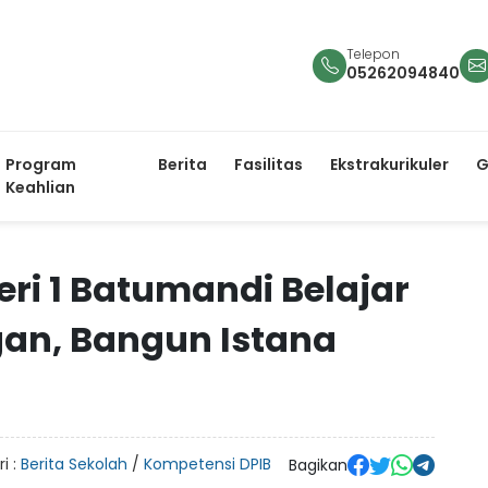
Telepon
05262094840
Program
Berita
Fasilitas
Ekstrakurikuler
G
Keahlian
ri 1 Batumandi Belajar
an, Bangun Istana
i :
Berita Sekolah
/
Kompetensi DPIB
Bagikan