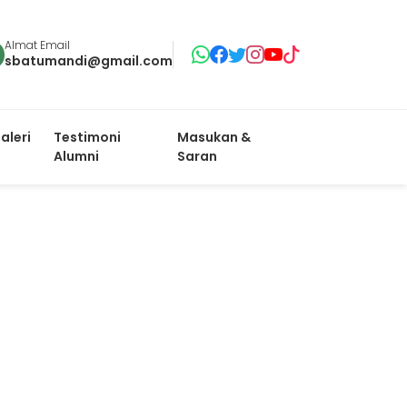
Almat Email
sbatumandi@gmail.com
aleri
Testimoni
Masukan &
Alumni
Saran