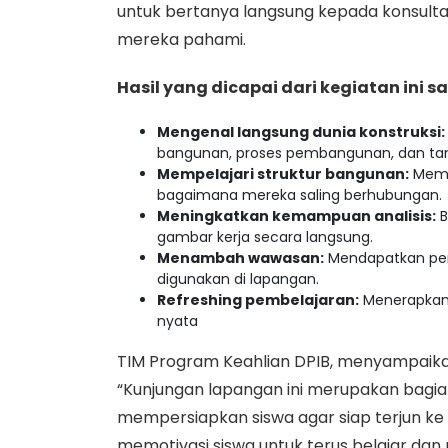
untuk bertanya langsung kepada konsult
mereka pahami.
Hasil yang dicapai dari kegiatan ini sa
Mengenal langsung dunia konstruksi:
bangunan, proses pembangunan, dan tan
Mempelajari struktur bangunan:
Mema
bagaimana mereka saling berhubungan.
Meningkatkan kemampuan analisis:
B
gambar kerja secara langsung.
Menambah wawasan:
Mendapatkan peng
digunakan di lapangan.
Refreshing pembelajaran:
Menerapkan t
nyata
TIM Program Keahlian DPIB, menyampaikan 
“Kunjungan lapangan ini merupakan bagian
mempersiapkan siswa agar siap terjun ke 
memotivasi siswa untuk terus belajar da