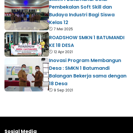
Pembekalan Soft Skill dan
Budaya Industri Bagi Siswa
Kelas 12
7 Mei 2025
ROADSHOW SMKN 1 BATUMANDI
KE 18 DESA
12 Apr 2021
Inovasi Program Membangun
Desa : SMKN 1 Batumandi
Balangan Bekerja sama dengan
18 Desa
9 Sep 2021
Sosial Media