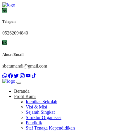
Telepon
05262094840
Almat Email
sbatumandi@gmail.com
Beranda
Profil Kami
Identitas Sekolah
Visi & Misi
Sejarah Singkat
Struktur Organisasi
Pendidik
Staf Tenaga Kependidikan