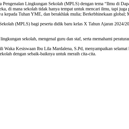
engenalan Lingkungan Sekolah (MPLS) dengan tema “Ilmu di Dapat, Ak
, di mana sekolah tidak hanya tempat untuk mencari ilmu, tapi juga 
wa kepada Tuhan YME, dan berakhlak mulia; Berkebhinekaan global; Man
lah (MPLS) bagi peserta didik baru kelas X Tahun Ajaran 2024/2025.
ingkungan sekolah, mengenal guru dan staf, serta memahami peratura
Waka Kesiswaan Ibu Lila Mardalena, S.Pd, menyampaikan selamat kepa
kolah dengan sebaik-baiknya untuk meraih cita-cita.