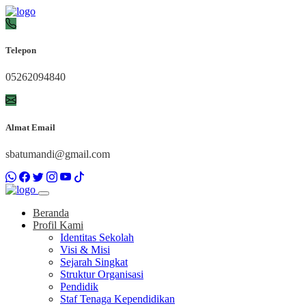
Telepon
05262094840
Almat Email
sbatumandi@gmail.com
Beranda
Profil Kami
Identitas Sekolah
Visi & Misi
Sejarah Singkat
Struktur Organisasi
Pendidik
Staf Tenaga Kependidikan