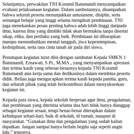
Selanjutnya, perwakilan TNI Koramil Batumandi menyampaikan
evaluasi pelaksanaan kegiatan. Dalam sambutannya, disampaikan
bahwa seluruh peserta menunjukkan antusiasme, disiplin, serta
semangat belajar yang tinggi selama mengikuti pembinaan. TNI
juga menekankan pesan penting bahwa adab lebih tinggi daripada
ilmu, karena ilmu yang dimiliki tidak akan bermakna tanpa disertai
sikap, etika, dan perilaku yang baik. Pembinaan ini diharapkan
mampu menumbuhkan mental tangguh, jiwa kepemimpinan,
kedisiplinan, serta rasa cinta tanah air pada diri siswa.
Penutupan kegiatan turut diisi dengan sambutan Kepala SMKN 1
Batumandi, Ernawati, S.Pi., M.MA., yang menyampaikan apresiasi
dan terima kasih yang sebesar-besarnya kepada TNI Koramil
Batumandi atas kerja sama dan dedikasinya dalam membina peserta
didik. Beliau juga mengucapkan terima kasih kepada panitia, guru,
dan seluruh pihak yang telah berkontribusi dalam menyukseskan
kegiatan ini.
Kepada para siswa, kepala sekolah berpesan agar ilmu, pengalaman,
dan pembinaan yang diterima selama dua hari tidak hanya dianggap
sebagai kegiatan sesaat, tetapi benar-benar diterapkan dalam
kehidupan sehari-hari, baik di sekolah, di rumah, maupun di
masyarakat. “Gunakan ilmu dan pengalaman yang sudah kalian
dapatkan. Jangan sampai hanya berlalu begitu saja seperti angin
lalu,” tegasnya.