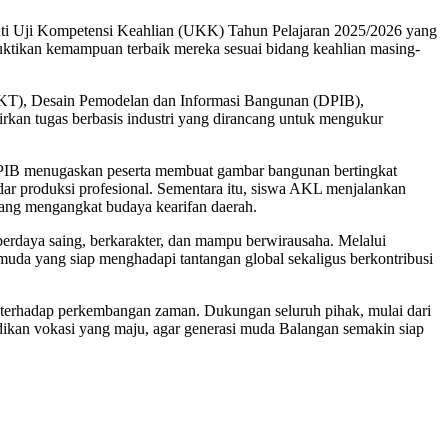
kuti Uji Kompetensi Keahlian (UKK) Tahun Pelajaran 2025/2026 yang
buktikan kemampuan terbaik mereka sesuai bidang keahlian masing-
JKT), Desain Pemodelan dan Informasi Bangunan (DPIB),
kan tugas berbasis industri yang dirancang untuk mengukur
 DPIB menugaskan peserta membuat gambar bangunan bertingkat
dar produksi profesional. Sementara itu, siswa AKL menjalankan
yang mengangkat budaya kearifan daerah.
rdaya saing, berkarakter, dan mampu berwirausaha. Melalui
i muda yang siap menghadapi tantangan global sekaligus berkontribusi
terhadap perkembangan zaman. Dukungan seluruh pihak, mulai dari
idikan vokasi yang maju, agar generasi muda Balangan semakin siap