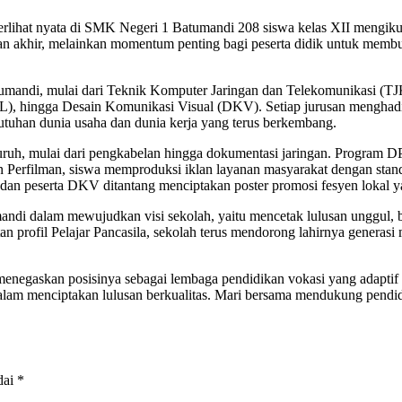
terlihat nyata di SMK Negeri 1 Batumandi 208 siswa kelas XII mengi
jian akhir, melainkan momentum penting bagi peserta didik untuk mem
umandi, mulai dari Teknik Komputer Jaringan dan Telekomunikasi (T
, hingga Desain Komunikasi Visual (DKV). Setiap jurusan menghadir
butuhan dunia usaha dan dunia kerja yang terus berkembang.
uruh, mulai dari pengkabelan hingga dokumentasi jaringan. Program
dan Perfilman, siswa memproduksi iklan layanan masyarakat dengan stan
, dan peserta DKV ditantang menciptakan poster promosi fesyen lokal 
i dalam mewujudkan visi sekolah, yaitu mencetak lulusan unggul, be
an profil Pelajar Pancasila, sekolah terus mendorong lahirnya generas
gaskan posisinya sebagai lembaga pendidikan vokasi yang adaptif 
g dalam menciptakan lulusan berkualitas. Mari bersama mendukung pend
dai
*