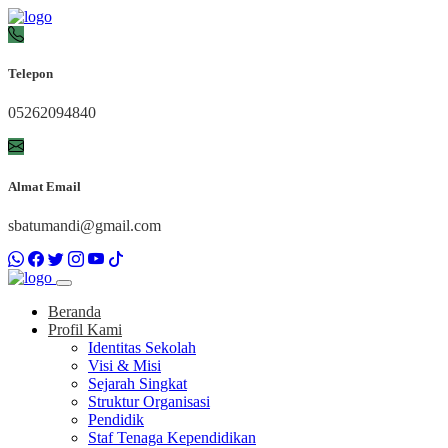
Telepon
05262094840
Almat Email
sbatumandi@gmail.com
Beranda
Profil Kami
Identitas Sekolah
Visi & Misi
Sejarah Singkat
Struktur Organisasi
Pendidik
Staf Tenaga Kependidikan