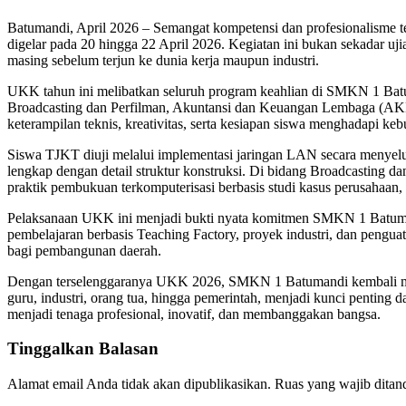
Batumandi, April 2026 – Semangat kompetensi dan profesionalisme 
digelar pada 20 hingga 22 April 2026. Kegiatan ini bukan sekadar u
masing sebelum terjun ke dunia kerja maupun industri.
UKK tahun ini melibatkan seluruh program keahlian di SMKN 1 Bat
Broadcasting dan Perfilman, Akuntansi dan Keuangan Lembaga (AKL)
keterampilan teknis, kreativitas, serta kesiapan siswa menghadapi ke
Siswa TJKT diuji melalui implementasi jaringan LAN secara menyel
lengkap dengan detail struktur konstruksi. Di bidang Broadcasting 
praktik pembukuan terkomputerisasi berbasis studi kasus perusahaan
Pelaksanaan UKK ini menjadi bukti nyata komitmen SMKN 1 Batumand
pembelajaran berbasis Teaching Factory, proyek industri, dan penguat
bagi pembangunan daerah.
Dengan terselenggaranya UKK 2026, SMKN 1 Batumandi kembali mene
guru, industri, orang tua, hingga pemerintah, menjadi kunci pentin
menjadi tenaga profesional, inovatif, dan membanggakan bangsa.
Tinggalkan Balasan
Alamat email Anda tidak akan dipublikasikan.
Ruas yang wajib ditan