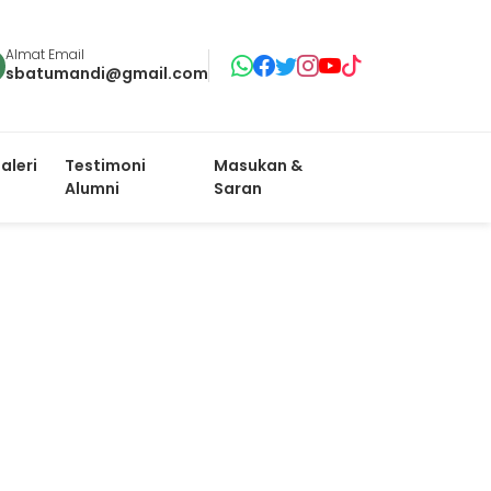
Almat Email
sbatumandi@gmail.com
aleri
Testimoni
Masukan &
Alumni
Saran