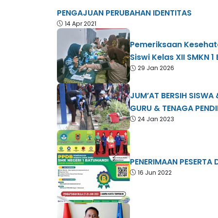
PENGAJUAN PERUBAHAN IDENTITAS
14 Apr 2021
Pemeriksaan Kesehat
Siswi Kelas XII SMKN 
29 Jan 2026
JUM’AT BERSIH SISWA
GURU & TENAGA PENDI
24 Jan 2023
PENERIMAAN PESERTA 
16 Jun 2022