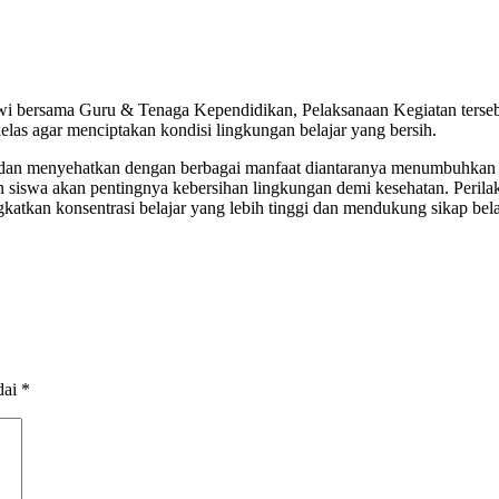
wi bersama Guru & Tenaga Kependidikan, Pelaksanaan Kegiatan tersebu
las agar menciptakan kondisi lingkungan belajar yang bersih.
dan menyehatkan dengan berbagai manfaat diantaranya menumbuhkan ci
 siswa akan pentingnya kebersihan lingkungan demi kesehatan. Perilak
katkan konsentrasi belajar yang lebih tinggi dan mendukung sikap bel
dai
*