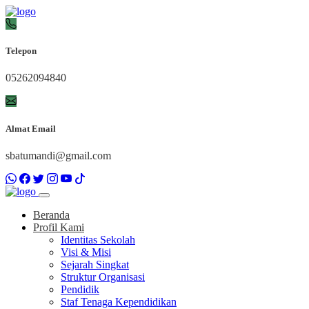
Telepon
05262094840
Almat Email
sbatumandi@gmail.com
Beranda
Profil Kami
Identitas Sekolah
Visi & Misi
Sejarah Singkat
Struktur Organisasi
Pendidik
Staf Tenaga Kependidikan