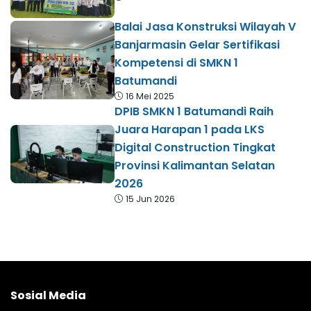
Balai Jasa Konstruksi Wilayah V
Banjarmasin Gelar Sertifikasi
Kompetensi di SMKN 1
Batumandi
16 Mei 2025
DPIB SMKN 1 Batumandi Raih
Juara Harapan 1 pada LKS
Digital Construction Tingkat
Provinsi Kalimantan Selatan
2026
15 Jun 2026
Sosial Media