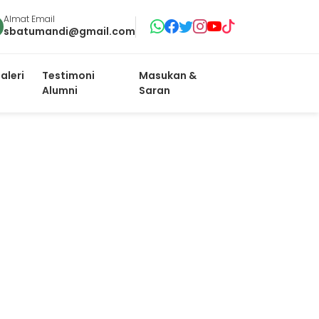
Almat Email
sbatumandi@gmail.com
aleri
Testimoni
Masukan &
Alumni
Saran