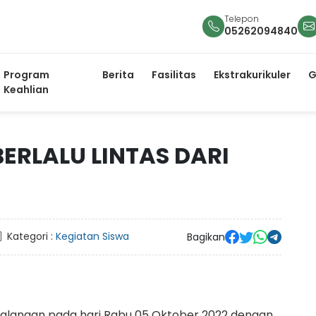
Telepon
05262094840
Program
Berita
Fasilitas
Ekstrakurikuler
G
Keahlian
BERLALU LINTAS DARI
Kategori :
Kegiatan Siswa
Bagikan
s Balangan pada hari Rabu 05 Oktober 2022 dengan